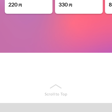
220
330
8
円
円
Scroll to Top