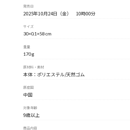
発売日
2025年10月24日（金） 10時00分
サイズ
30×0.1×58 cm
重量
170 g
原材料・素材
本体：ポリエステル/天然ゴム
原産国
中国
対象年齢
9歳以上
商品内容