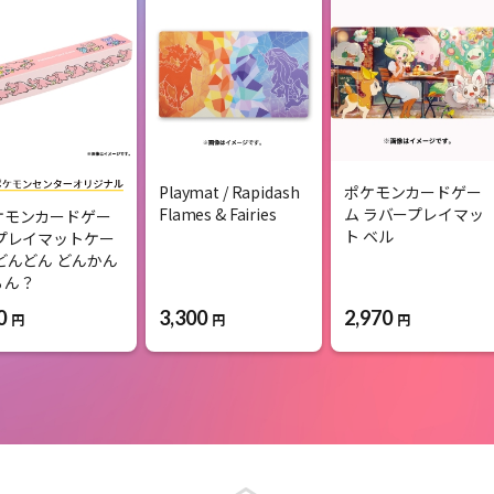
Playmat / Rapidash
ポケモンカードゲー
Flames & Fairies
ム ラバープレイマッ
ケモンカードゲー
ト ベル
 プレイマットケー
どんどん どんかん
ぁん？
3,300
2,970
0
円
円
円