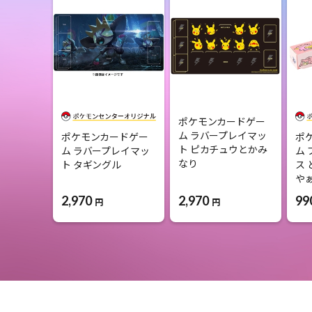
ポケモンカードゲー
ム ラバープレイマッ
ポケモンカードゲー
ポ
ト ピカチュウとかみ
ム ラバープレイマッ
ム
なり
ト タギングル
ス 
や
2,970
2,970
99
円
円