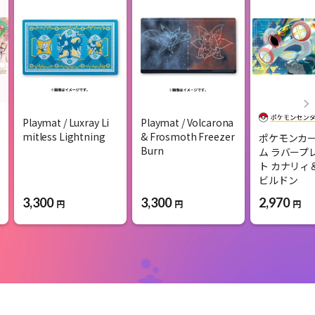
Playmat / Luxray Li
Playmat / Volcarona
mitless Lightning
& Frosmoth Freezer
ポケモンカ
Burn
ム ラバープ
ト カナリィ
ビルドン
3,300
3,300
2,970
円
円
円