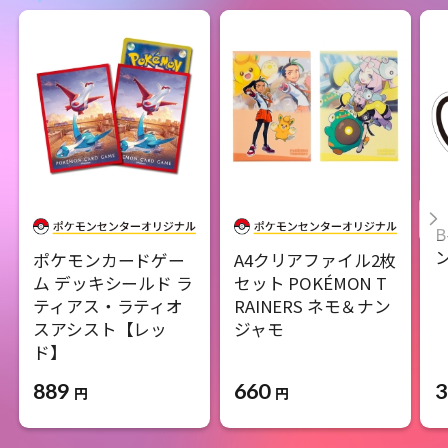
B
ポケモンカードゲー
A4クリアファイル2枚
ム デッキシールド ラ
セット POKÉMON T
ティアス・ラティオ
RAINERS ネモ＆ナン
スアシスト【レッ
ジャモ
ド】
660
3
889
円
円