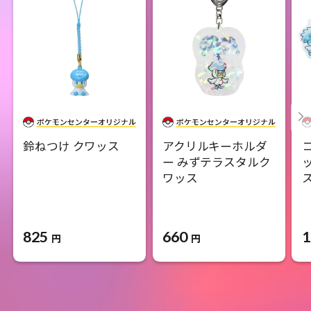
鈴ねつけ クワッス
アクリルキーホルダ
ー みずテラスタルク
ワッス
825
660
1
円
円