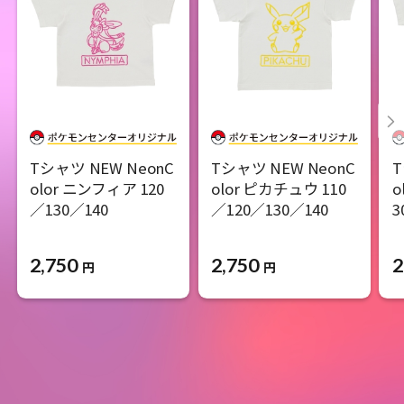
Tシャツ NEW NeonC
Tシャツ NEW NeonC
T
olor ニンフィア 120
olor ピカチュウ 110
o
／130／140
／120／130／140
3
2,750
2,750
2
円
円