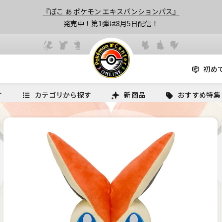
『ぽこ あ ポケモン エキスパンションパス』
発売中！第1弾は8月5日配信！
初め
す
カテゴリから探す
新商品
おすすめ特集