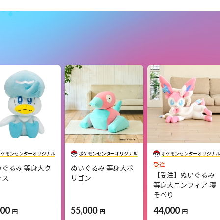
受注
いぐるみ 等身大ク
ぬいぐるみ 等身大ポ
【受注】ぬいぐるみ
ッス
リゴン
等身大ニンフィア 寝
そべり
500
55,000
44,000
円
円
円