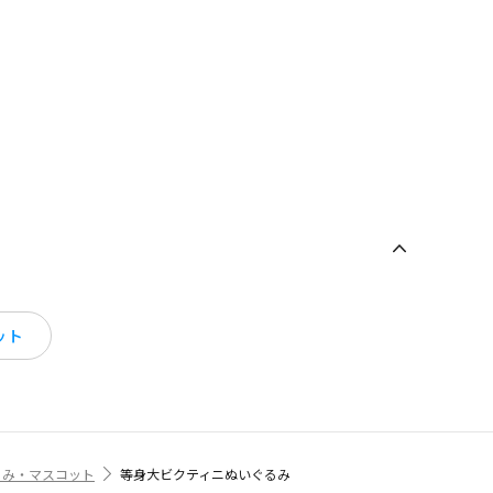
ット
るみ・マスコット
等身大ビクティニぬいぐるみ