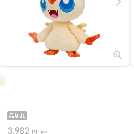
品切れ
3,982
円
税込