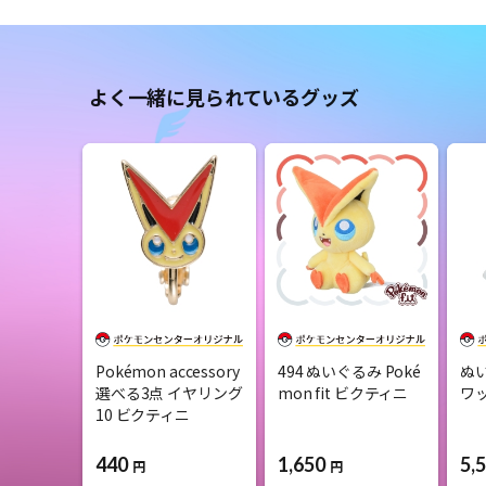
よく一緒に見られているグッズ
Pokémon accessory
494 ぬいぐるみ Poké
ぬ
選べる3点 イヤリング
mon fit ビクティニ
ワ
10 ビクティニ
440
1,650
5,
円
円