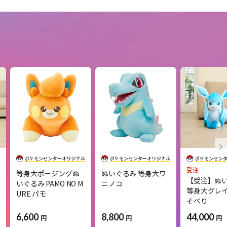
受注
等身大ポージングぬ
ぬいぐるみ 等身大ワ
【受注】ぬ
いぐるみ PAMO NO M
ニノコ
等身大グレイ
URE パモ
そべり
6,600
8,800
44,000
円
円
円