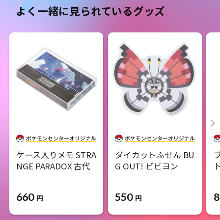
よく一緒に見られているグッズ
ケース入りメモ STRA
ダイカットふせん BU
NGE PARADOX 古代
G OUT! ビビヨン
ト
660
550
8
円
円