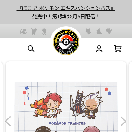
『ぽこ あ ポケモン エキスパンションパス』
発売中！第1弾は8月5日配信！