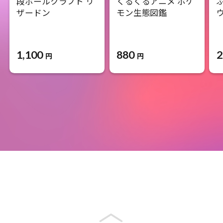
段ボールクラフト リ
くるくるアニメ ポケ
ザードン
モン生態図鑑
1,100
880
2
円
円