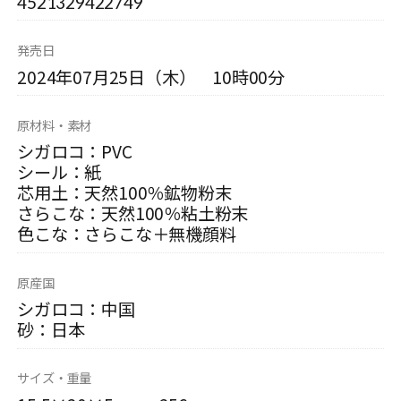
4521329422749
発売日
2024年07月25日（木） 10時00分
原材料・素材
シガロコ：PVC
シール：紙
芯用土：天然100％鉱物粉末
さらこな：天然100％粘土粉末
色こな：さらこな＋無機顔料
原産国
シガロコ：中国
砂：日本
サイズ・重量