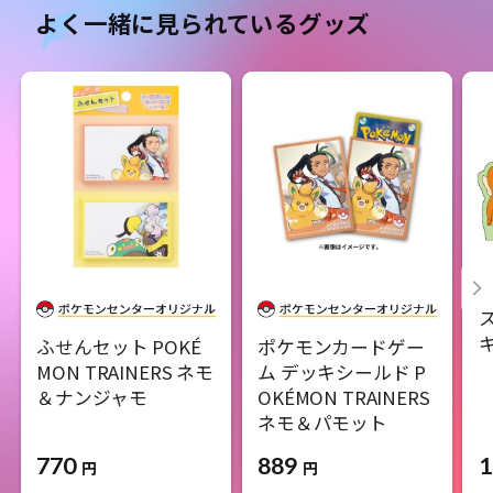
よく一緒に見られているグッズ
ふせんセット POKÉ
ポケモンカードゲー
MON TRAINERS ネモ
ム デッキシールド P
＆ナンジャモ
OKÉMON TRAINERS
ネモ＆パモット
770
1
889
円
円