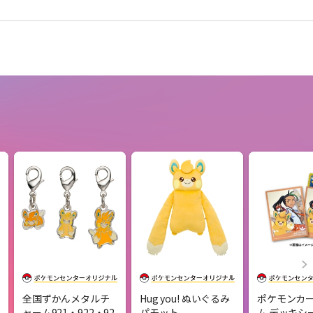
全国ずかんメタルチ
Hug you! ぬいぐるみ
ポケモンカ
ャーム921・922・92
パモット
ム デッキシー