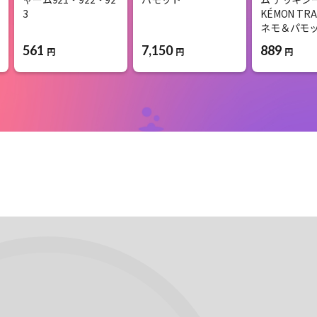
3
KÉMON TRA
ネモ＆パモ
561
7,150
889
円
円
円