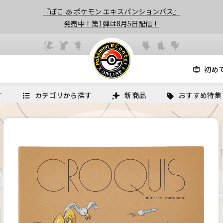
『ぽこ あ ポケモン エキスパンションパス』
発売中！第1弾は8月5日配信！
初め
す
カテゴリから探す
新商品
おすすめ特集