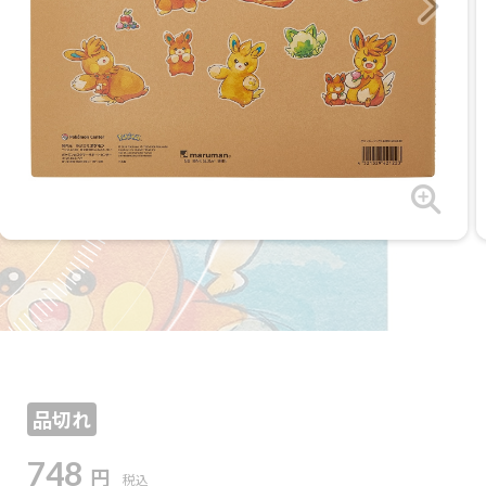
品切れ
748
円
税込