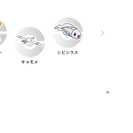
ト
シビシラス
キャモメ
コオリッポ