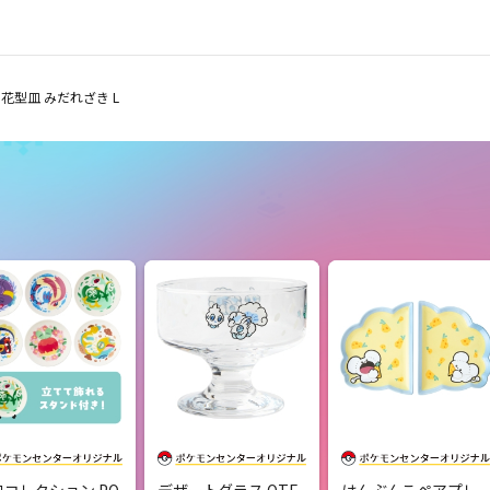
花型皿 みだれざき L
皿コレクション PO
デザートグラス OTE
はんぶんこペアプレ