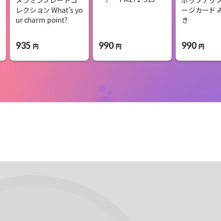
レクション What’s yo
ージカード 
ur charm point?
き
935
990
990
円
円
円