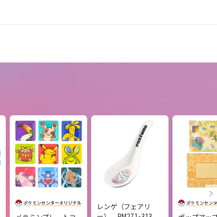
レンゲ（フェアリ
ー） PM271-313
メラミンプレートコ
ポップアッ