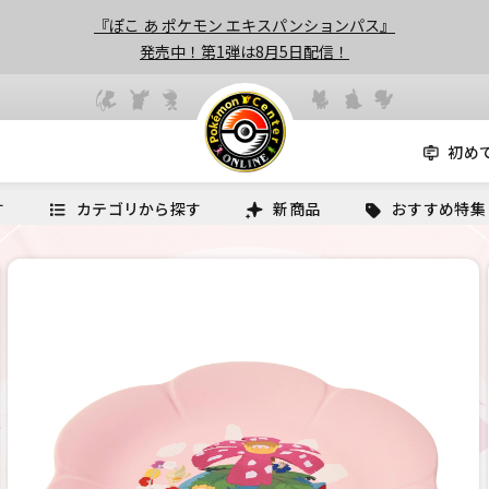
『ぽこ あ ポケモン エキスパンションパス』
発売中！第1弾は8月5日配信！
初め
す
カテゴリから探す
新商品
おすすめ特集