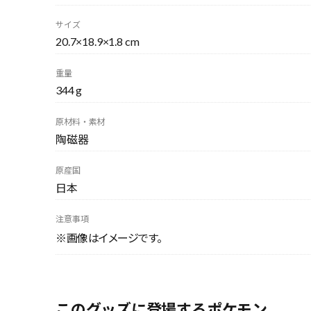
サイズ
20.7×18.9×1.8 cm
重量
344 g
原材料・素材
陶磁器
原産国
日本
注意事項
※画像はイメージです。
このグッズに登場するポケモン