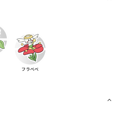
リ
フラベベ