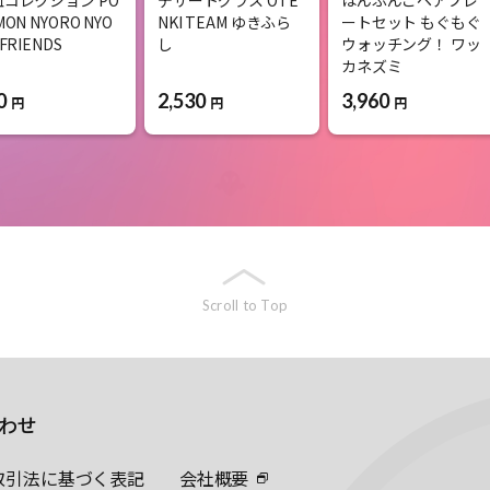
MON NYORO NYO
NKI TEAM ゆきふら
ートセット もぐもぐ
 FRIENDS
し
ウォッチング！ ワッ
カネズミ
0
2,530
3,960
円
円
円
Scroll to Top
わせ
取引法に基づく表記
会社概要