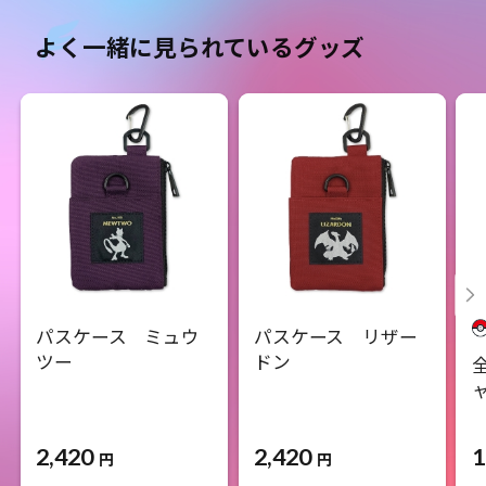
よく一緒に見られているグッズ
パスケース ミュウ
パスケース リザー
ツー
ドン
ャ
2,420
2,420
1
円
円