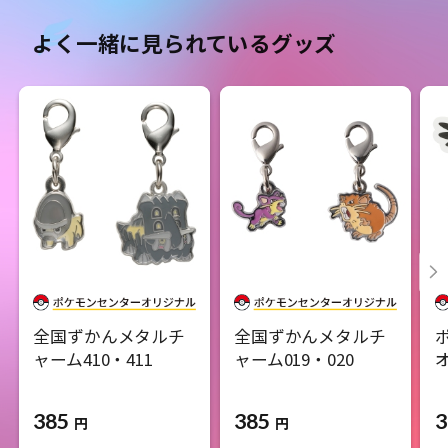
よく一緒に見られているグッズ
全国ずかんメタルチ
全国ずかんメタルチ
ャーム410・411
ャーム019・020​
385
385
3
円
円