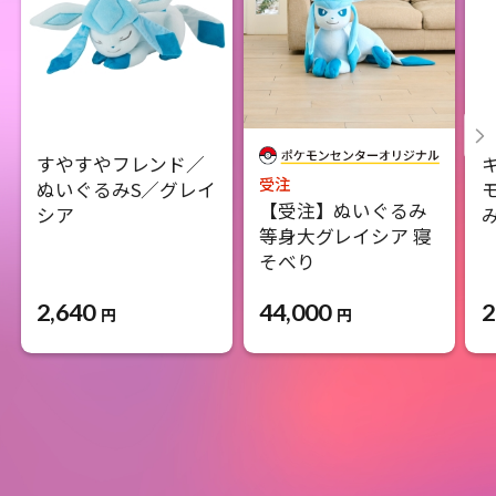
すやすやフレンド／
受注
ぬいぐるみS／グレイ
【受注】ぬいぐるみ
シア
等身大グレイシア 寝
そべり
2,640
44,000
2
円
円