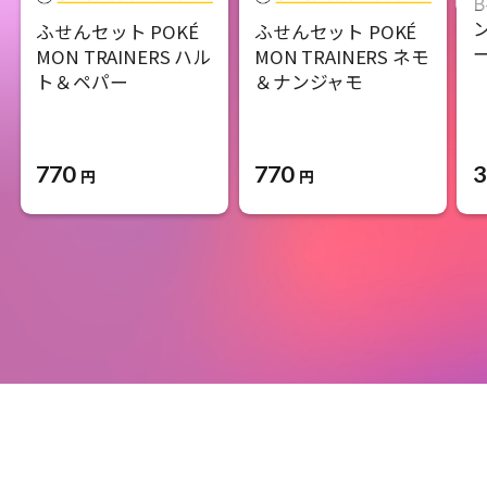
B
ふせんセット POKÉ
ふせんセット POKÉ
MON TRAINERS ハル
MON TRAINERS ネモ
ト＆ペパー
＆ナンジャモ
770
770
3
円
円