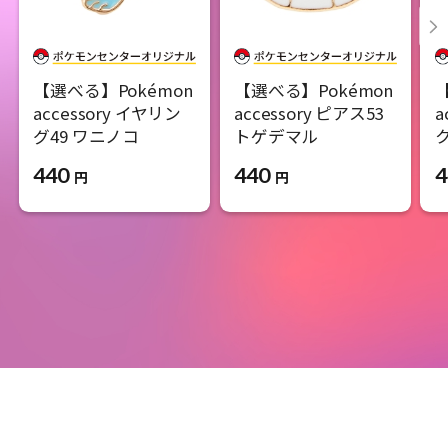
【選べる】Pokémon
【選べる】Pokémon
accessory イヤリン
accessory ピアス53
a
グ49 ワニノコ
トゲデマル
440
440
4
円
円