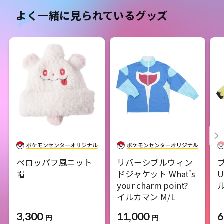
よく一緒に見られているグッズ
ペロッパフ風ニット
リバーシブルウィン
ブ
帽
ドジャケット What’s
your charm point?
ル
イルカマン M/L
3,300
6
11,000
円
円