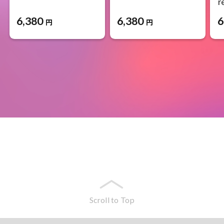
r
6,380
6,380
6
円
円
Scroll to Top