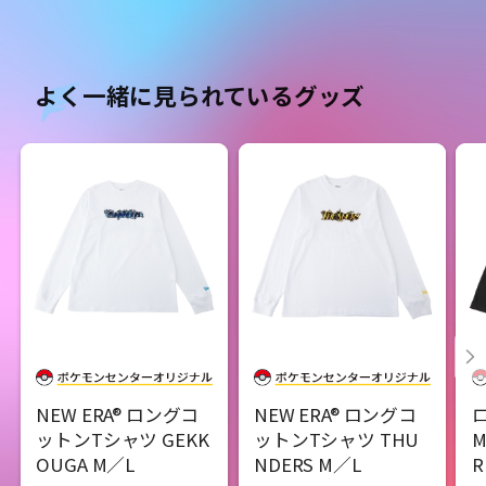
よく一緒に見られているグッズ
NEW ERA® ロングコ
NEW ERA® ロングコ
ットンTシャツ GEKK
ットンTシャツ THU
M
OUGA M／L
NDERS M／L
R