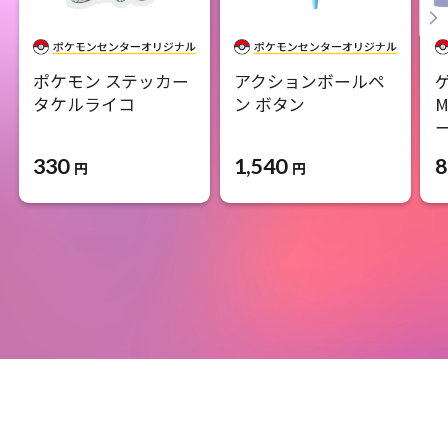
ポケモン ステッカー
アクションボールペ
タケルライコ
ン ボタン
M
330
1,540
8
円
円