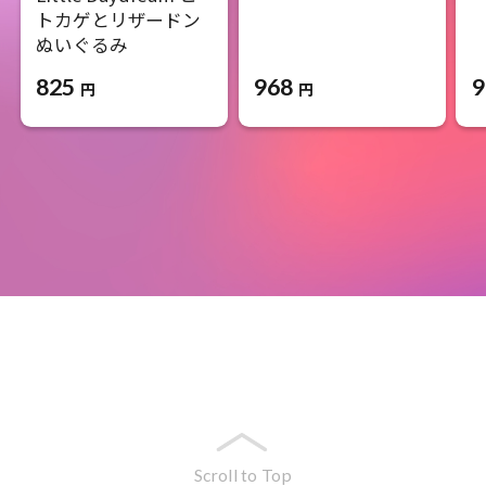
トカゲとリザードン
ぬいぐるみ
968
9
825
円
円
Scroll to Top