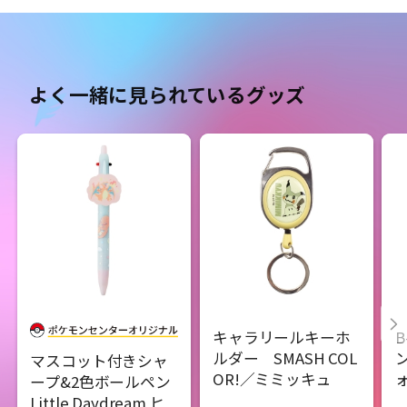
よく一緒に見られているグッズ
キャラリールキーホ
B
ルダー SMASH COL
マスコット付きシャ
OR!／ミミッキュ
ープ&2色ボールペン
Little Daydream ヒ