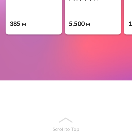
385
5,500
1
円
円
Scroll to Top