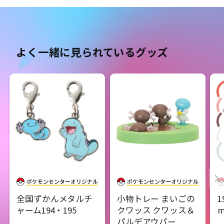
よく一緒に見られているグッズ
全国ずかんメタルチ
小物トレー まいごの
1
ャーム194・195
クワッス クワッス＆
m
パルデアウパー