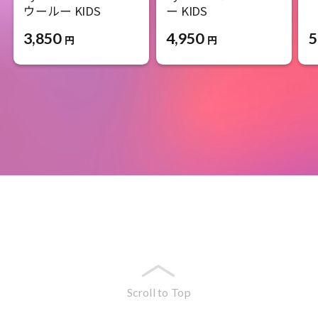
ウールー KIDS
ー KIDS
5
3,850
4,950
円
円
Scroll to Top