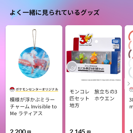
よく一緒に見られているグッズ
モンコレ 旅立ちの3
匹セット ホウエン
模様が浮かぶミラー
3
地方
チャーム Invisible to
m
Me ラティアス
2,200
2,145
1
円
円