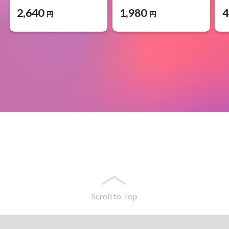
2,640
1,980
4
円
円
Scroll to Top