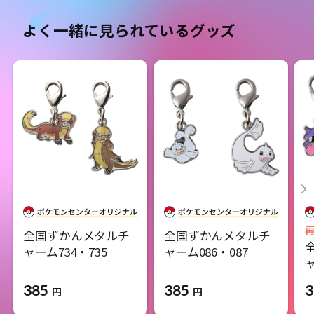
よく一緒に見られているグッズ
全国ずかんメタルチ
全国ずかんメタルチ
ャーム734・735
ャーム086・087
ャ
385
385
3
円
円