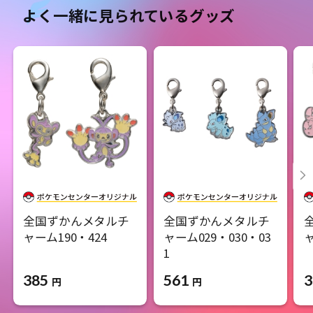
よく一緒に見られているグッズ
全国ずかんメタルチ
全国ずかんメタルチ
ャーム190・424
ャーム029・030・03
ャ
1​
385
3
561
円
円