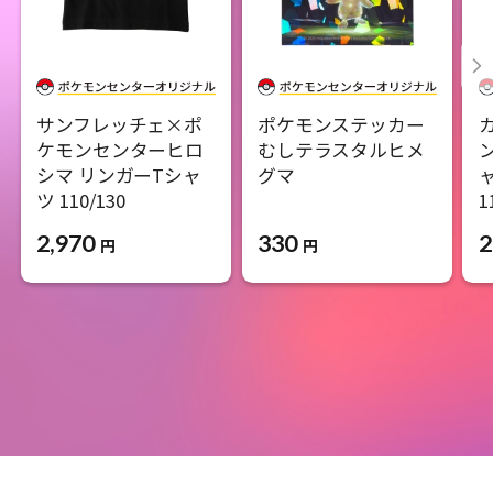
サンフレッチェ×ポ
ポケモンステッカー
ケモンセンターヒロ
むしテラスタルヒメ
シマ リンガーTシャ
グマ
ツ 110/130
1
330
2,970
2
円
円