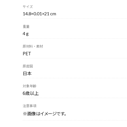
サイズ
14.8×0.01×21 cm
重量
4 g
原材料・素材
PET
原産国
日本
対象年齢
6歳以上
注意事項
※画像はイメージです。