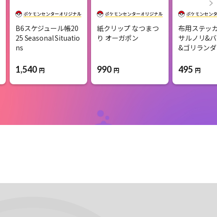
B6スケジュール帳20
紙クリップ なつまつ
布用ステッカー
25 Seasonal Situatio
り オーガポン
サルノリ&
ns
&ゴリランダ
1,540
990
495
円
円
円