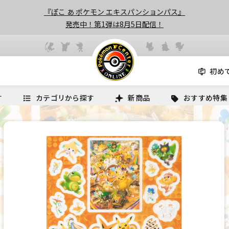
『ぽこ あ ポケモン エキスパンションパス』
発売中！第1弾は8月5日配信！
初め
す
カテゴリから探す
新商品
おすすめ特集