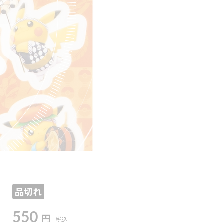
品切れ
550
円
税込