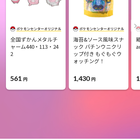
全国ずかんメタルチ
海苔&ソース風味スナ
ャーム440・113・24
ック バチンウニクリ
a
2
ップ付き もぐもぐウ
ォッチング！
561
1,430
1
円
円