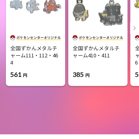
全国ずかんメタルチ
全国ずかんメタルチ
ャーム111・112・46
ャーム410・411
ャ
4
6
385
561
5
円
円