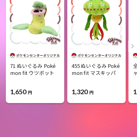
71 ぬいぐるみ Poké
455 ぬいぐるみ Poké
mon fit ウツボット
mon fit マスキッパ
ャ
1,650
1,320
1
円
円