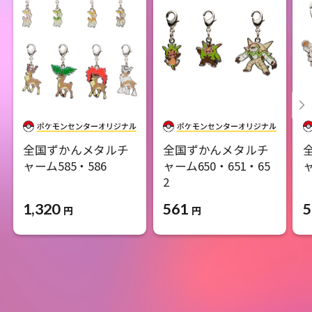
全国ずかんメタルチ
全国ずかんメタルチ
ャーム585・586
ャーム650・651・65
ャ
2
1,320
5
561
円
円