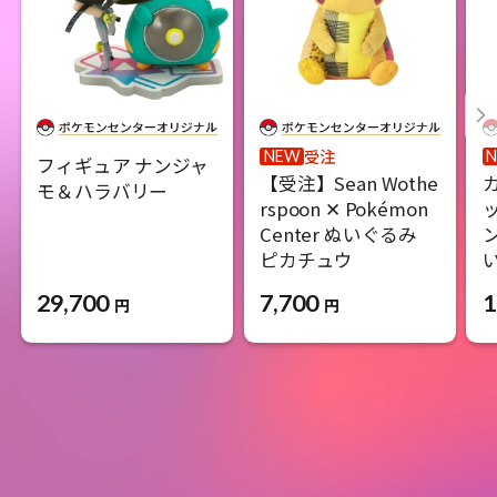
受注
NEW
フィギュア ナンジャ
【受注】Sean Wothe
モ＆ハラバリー
rspoon ✕ Pokémon
Center ぬいぐるみ
ピカチュウ
29,700
7,700
1
円
円