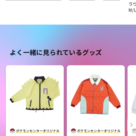
ラ
M/
よく一緒に見られているグッズ