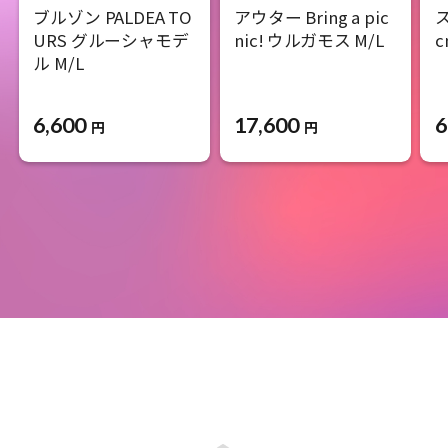
ブルゾン PALDEA TO
アウター Bring a pic
ス
URS グルーシャモデ
nic! ウルガモス M/L
c
ル M/L
6,600
17,600
6
円
円