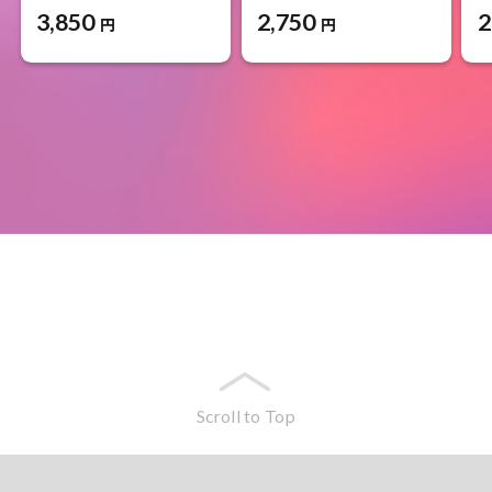
3,850
2
2,750
円
円
Scroll to Top