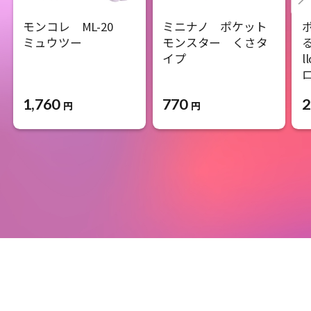
モンコレ ML-20
ミニナノ ポケット
ミュウツー
モンスター くさタ
イプ
l
1,760
770
2
円
円