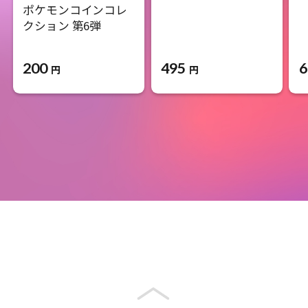
ポケモンコインコレ
クション 第6弾
200
495
6
円
円