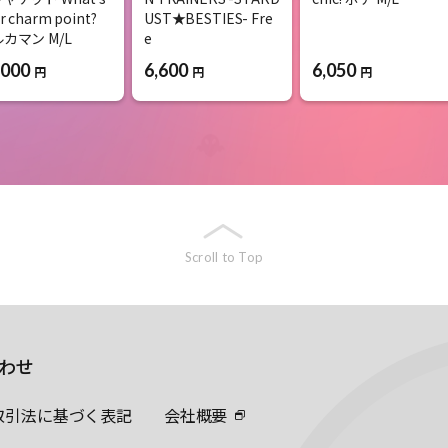
r charm point?
UST★BESTIES- Fre
カマン M/L
e
6,050
,000
6,600
円
円
円
Scroll to Top
わせ
取引法に基づく表記
会社概要