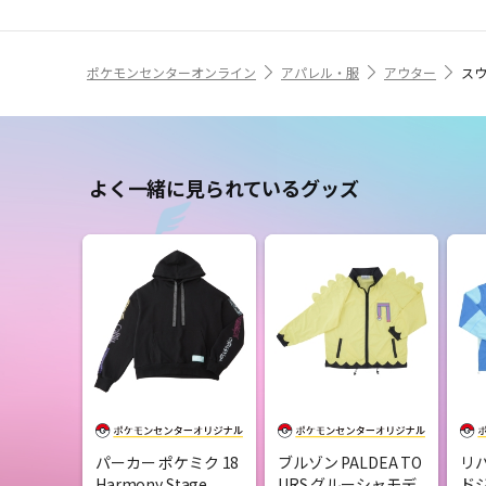
ポケモンセンターオンライン
アパレル・服
アウター
スウェ
よく一緒に見られているグッズ
パーカー ポケミク 18
ブルゾン PALDEA TO
リ
Harmony Stage
URS グルーシャモデ
ドジ