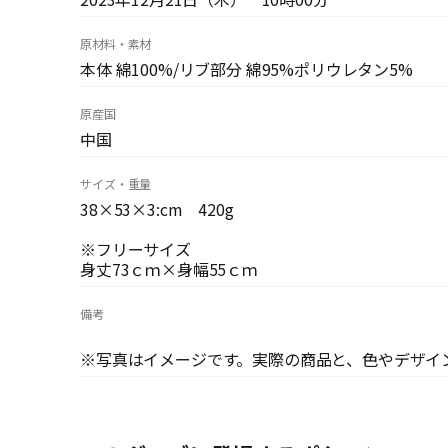
原材料・素材
本体 綿100%/リブ部分 綿95%ポリウレタン5%
原産国
中国
サイズ・重量
38×53×3:cm 420g
※フリーサイズ
身丈73ｃｍ×身幅55ｃｍ
備考
※写真はイメージです。実際の商品と、色やデザイ