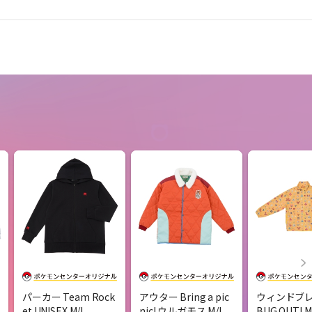
パーカー Team Rock
アウター Bring a pic
ウィンドブ
et UNISEX M/L
nic! ウルガモス M/L
BUG OUT! M 