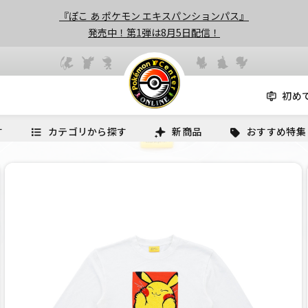
『ぽこ あ ポケモン エキスパンションパス』
発売中！第1弾は8月5日配信！
初め
す
カテゴリから探す
新商品
おすすめ特集