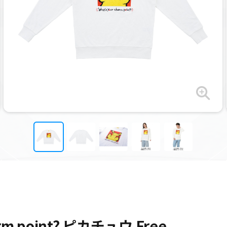
rm point? ピカチュウ Free