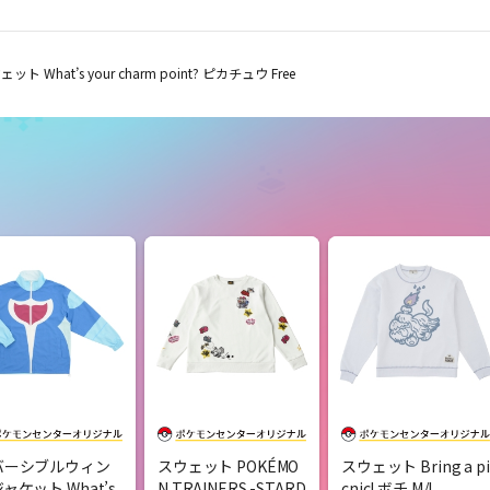
ット What’s your charm point? ピカチュウ Free
バーシブルウィン
スウェット POKÉMO
スウェット Bring a pi
ャケット What’s
N TRAINERS -STARD
cnic! ボチ M/L