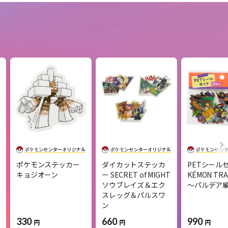
ポケモンステッカー
ダイカットステッカ
PETシールセ
キョジオーン
ー SECRET of MIGHT
KÉMON TRA
ソウブレイズ＆エク
～パルデア
スレッグ＆パルスワ
ン
330
990
660
円
円
円