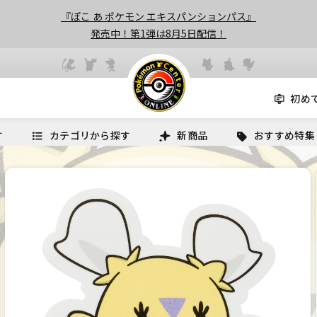
『ぽこ あ ポケモン エキスパンションパス』
発売中！第1弾は8月5日配信！
初め
す
カテゴリから探す
新商品
おすすめ特集