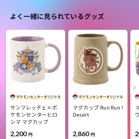
よく一緒に見られているグッズ
サンフレッチェ×ポ
マグカップ Run Run !
ケモンセンターヒロ
Desert
シマ マグカップ
2,860
2
2,200
円
円