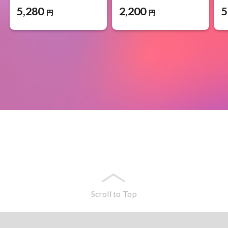
5,280
2,200
5
円
円
Scroll to Top