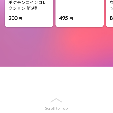
ポケモンコインコレ
クション 第5弾
495
200
8
円
円
Scroll to Top