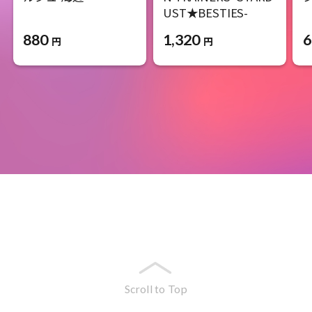
UST★BESTIES-
880
6
1,320
円
円
Scroll to Top