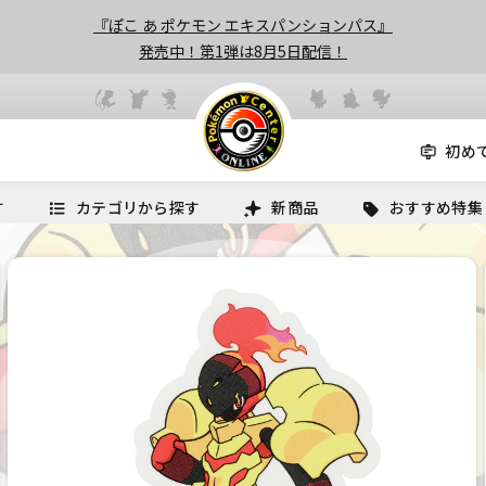
『ぽこ あ ポケモン エキスパンションパス』
発売中！第1弾は8月5日配信！
初め
す
カテゴリから探す
新商品
おすすめ特集