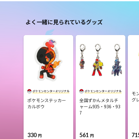
よく一緒に見られているグッズ
モ
グ
ポケモンステッカー
全国ずかんメタルチ
カルボウ
ャーム935・936・93
7
330
561
71
円
円