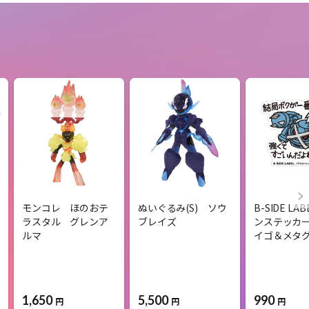
モンコレ ほのおテ
ぬいぐるみ(S) ソウ
B-SIDE L
ラスタル グレンア
ブレイズ
ンステッカー
ルマ
イゴ＆メタ
1,650
5,500
990
円
円
円