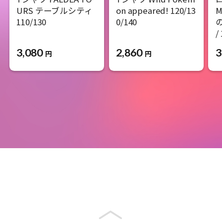
URS テーブルシティ
on appeared! 120/13
M
110/130
0/140
の
/
3,080
2,860
3
円
円