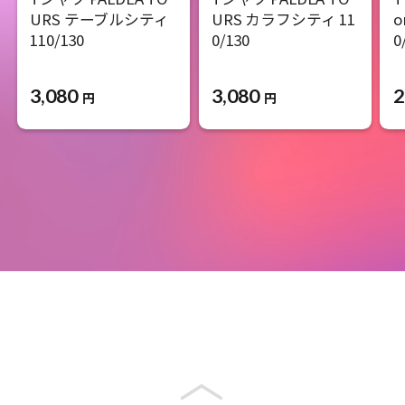
URS テーブルシティ
URS カラフシティ 11
o
110/130
0/130
0
3,080
3,080
2
円
円