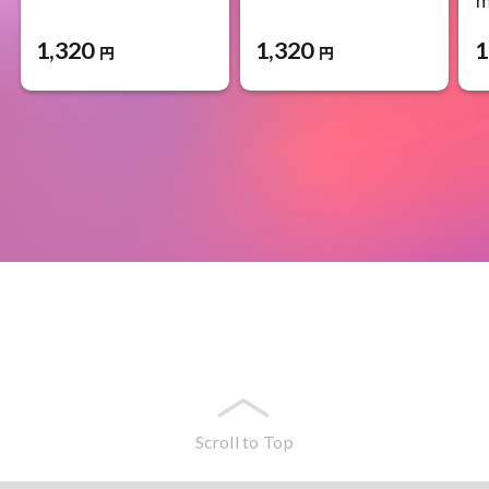
m
1,320
1,320
1
円
円
Scroll to Top