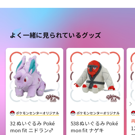
よく一緒に見られているグッズ
32 ぬいぐるみ Poké
538 ぬいぐるみ Poké
1
mon fit ニドラン♂
mon fit ナゲキ