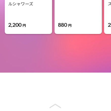
ルシャワーズ
2,200
880
2
円
円