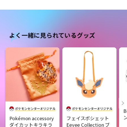
よく一緒に見られているグッズ
B
Pokémon accessory
フェイスポシェット
ダイカットキラキラ
Eevee Collection ブ