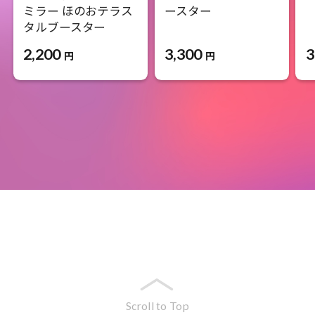
ミラー ほのおテラス
ースター
タルブースター
3,300
3
2,200
円
円
Scroll to Top