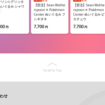
ラリン☆グリッタ
【受注】Sean Wothe
【受注】Sean Wothe
ぬいぐるみ シャワ
rspoon ✕ Pokémon
rspoon ✕ Pokémon
ズ
Center ぬいぐるみ フ
Center ぬいぐるみ ピ
シギダネ
カチュウ
400
7,700
7,700
円
円
円
Scroll to Top
わせ