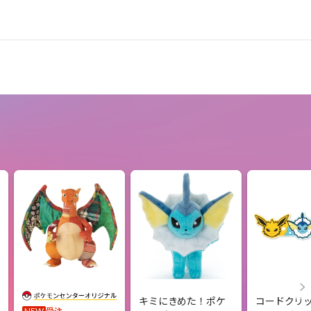
キミにきめた！ポケ
コードクリッ
受注
NEW