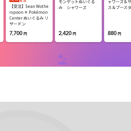
モンゲットぬいぐる
ャワーズ＆
【受注】Sean Wothe
み シャワーズ
ス＆ブース
rspoon ✕ Pokémon
Center ぬいぐるみ リ
ザードン
2,420
880
7,700
円
円
円