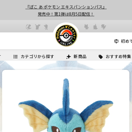
『ぽこ あ ポケモン エキスパンションパス』
発売中！第1弾は8月5日配信！
初め
す
カテゴリから探す
新商品
おすすめ特集